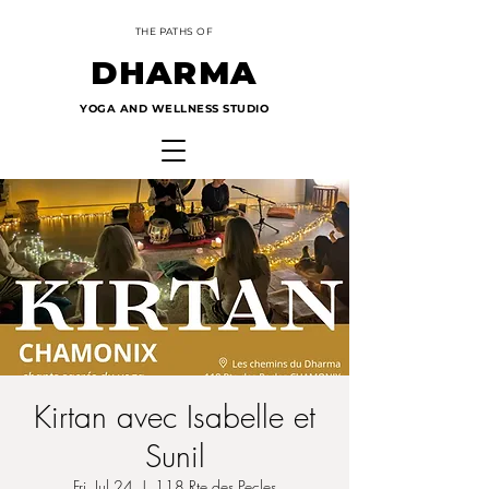
THE PATHS OF
DHARMA
YOGA AND WELLNESS STUDIO
Cart
Kirtan avec Isabelle et
Sunil
Fri, Jul 24
  |  
118 Rte des Pecles