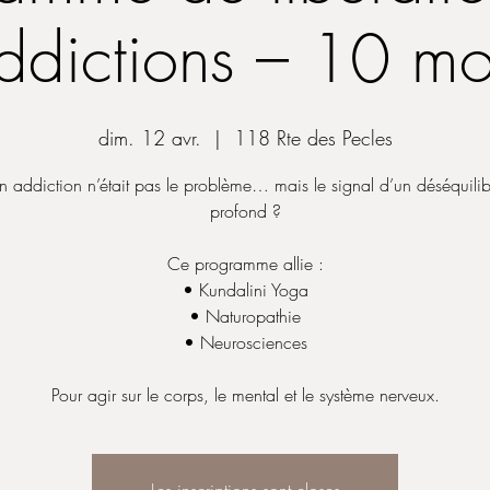
ddictions – 10 mo
dim. 12 avr.
  |  
118 Rte des Pecles
ton addiction n’était pas le problème… mais le signal d’un déséquilib
profond ?
Ce programme allie :
• Kundalini Yoga
• Naturopathie
• Neurosciences
Pour agir sur le corps, le mental et le système nerveux.