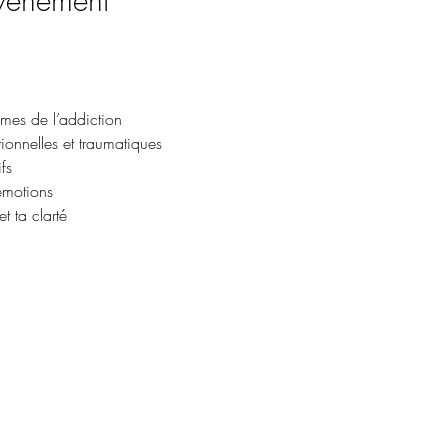
événement
es de l’addiction
tionnelles et traumatiques
fs
émotions
t ta clarté